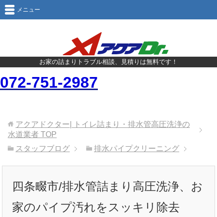
メニュー
お家の詰まりトラブル相談、見積りは無料です！
072-751-2987
アクアドクター| トイレ詰まり・排水管高圧洗浄の
水道業者
TOP
スタッフブログ
排水パイプクリーニング
四条畷市/排水管詰まり高圧洗浄、お
家のパイプ汚れをスッキリ除去