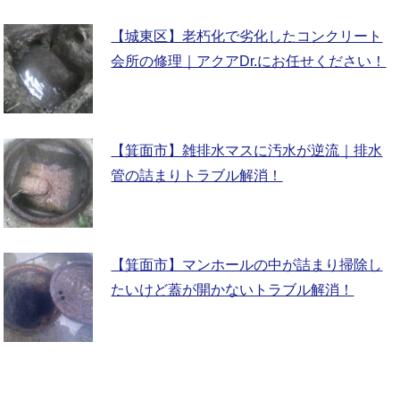
【城東区】老朽化で劣化したコンクリート
会所の修理｜アクアDr.にお任せください！
【箕面市】雑排水マスに汚水が逆流｜排水
管の詰まりトラブル解消！
【箕面市】マンホールの中が詰まり掃除し
たいけど蓋が開かないトラブル解消！