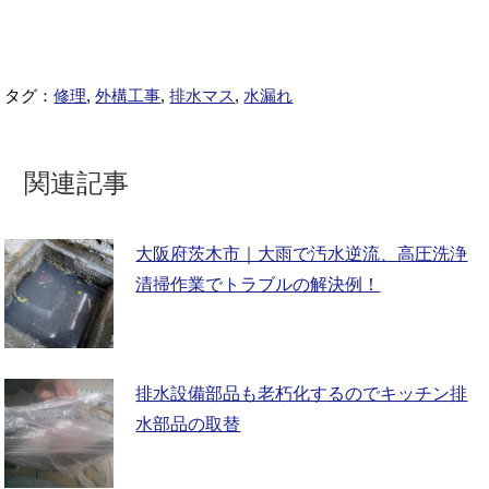
タグ：
修理
,
外構工事
,
排水マス
,
水漏れ
関連記事
大阪府茨木市｜大雨で汚水逆流、高圧洗浄
清掃作業でトラブルの解決例！
排水設備部品も老朽化するのでキッチン排
水部品の取替