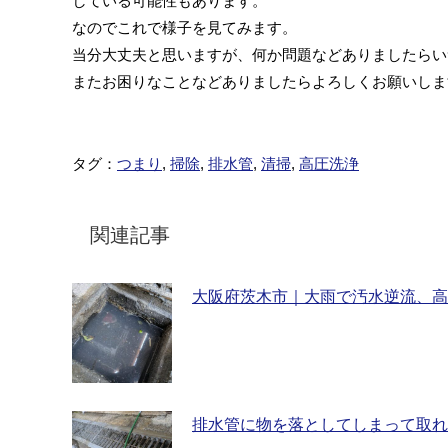
している可能性もあります。
なのでこれで様子を見てみます。
当分大丈夫と思いますが、何か問題などありましたらい
またお困りなことなどありましたらよろしくお願いしま
タグ：
つまり
,
掃除
,
排水管
,
清掃
,
高圧洗浄
関連記事
大阪府茨木市｜大雨で汚水逆流、高
排水管に物を落としてしまって取れ