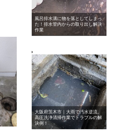
風呂排水溝に物を落としてしまっ
た！排水管内からの取り出し解決
作業
大阪府茨木市｜大雨で汚水逆流、
高圧洗浄清掃作業でトラブルの解
決例！