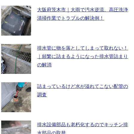
大阪府茨木市｜大雨で汚水逆流、高圧洗浄
清掃作業でトラブルの解決例！
排水管に物を落としてしまって取れない！
｜頻繁に詰まるようになった排水管詰まり
の解消
詰まっているけど水が溢れてこない配管の
調査
排水設備部品も老朽化するのでキッチン排
水部品の取替