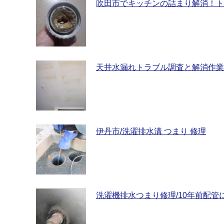
吹田市でキッチンの詰まり解消！ト
天井水漏れトラブル調査と解消作業
伊丹市/洗濯排水溝 つまり 修理
洗濯機排水つまり修理/10年前配管