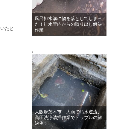
風呂排水溝に物を落としてしまっ
た！排水管内からの取り出し解決
だいたと
作業
大阪府茨木市｜大雨で汚水逆流、
高圧洗浄清掃作業でトラブルの解
決例！