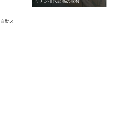
ッチン排水部品の取替
い自動ス