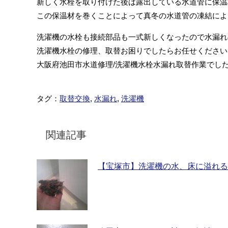
新しく水栓を取り付けた後は露出している水道管に保温
この保温材を巻くことによって真冬の水道管の凍結によ
洗濯機の水栓も接続部品も一式新しくなったので水漏れ
洗濯機水栓の修理、取替お困りでしたらお任せください
大阪府池田市水道修理/洗濯機水栓水漏れ取替作業でし
タグ：
取替交換
,
水漏れ
,
洗濯機
関連記事
【宝塚市】洗濯機の水、床に溢れる