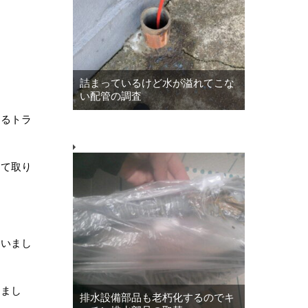
詰まっているけど水が溢れてこな
い配管の調査
あるトラ
して取り
ていまし
しまし
排水設備部品も老朽化するのでキ