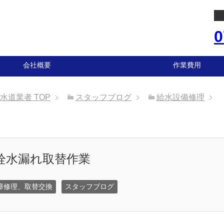
0
会社概要
作業費用
の水道業者
TOP
スタッフブログ
給水設備修理
栓水漏れ取替作業
障修理、取替交換
スタッフブログ