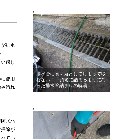
分が排水
で、
すい感じ
排水管に物を落としてしまって取
めに使用
れない！｜頻繁に詰まるようにな
った排水管詰まりの解消
垢や汚れ
が防水パ
は掃除が
されてい