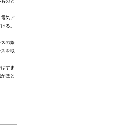
いものと
。電気ア
どける。
、
ースの線
ースを取
ではすま
態がほと