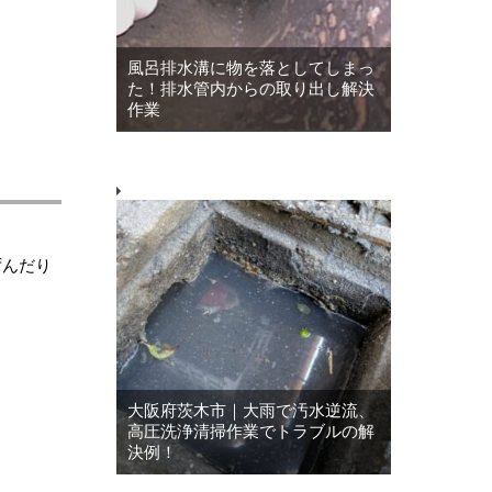
風呂排水溝に物を落としてしまっ
た！排水管内からの取り出し解決
作業
ずんだり
大阪府茨木市｜大雨で汚水逆流、
高圧洗浄清掃作業でトラブルの解
決例！