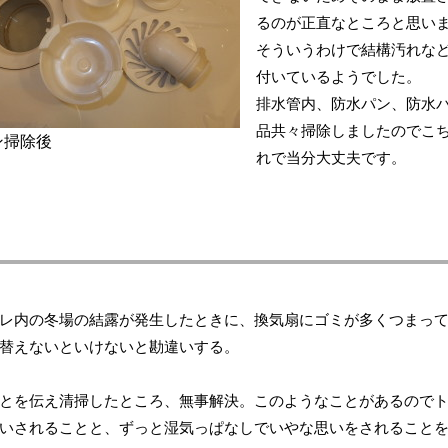
るのが正直なところと思い
そういうわけで結構汚れな
付いているようでした。
排水管内、防水パン、防水
品共々掃除しましたのでこ
ン掃除後
れで当分大丈夫です。
レ内の冬場の結露が発生したときに、換気扇にゴミが多くつまっ
替えないといけないと勘違いする。
とを伝え清掃したところ、無事解決。このようなことがあるので
いされることと、ずっと湿気っぱなしでいやな思いをされること