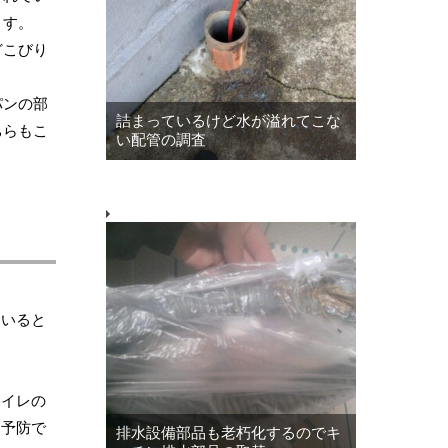
ます。
どこびり
パンの部
詰まっているけど水が溢れてこな
ちらもこ
い配管の調査
ていると
トイレの
を予防で
排水設備部品も老朽化するのでキ