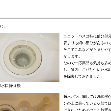
た。
ユニットバスは特に部分部
管よりも細い部分があるの
そこでごみなどがたまりや
がします。
なので一応薬品も気持ち多
し、管内にこびり付いた水
を除去しておきました。
排水口掃除後
防水パンに関しては洗濯機
ンの上に乗っている状態で
できないためそのまま放置