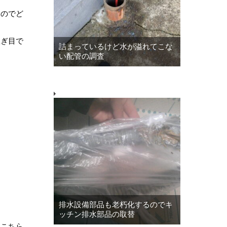
るのでど
急ぎ目で
詰まっているけど水が溢れてこな
い配管の調査
排水設備部品も老朽化するのでキ
ッチン排水部品の取替
、こちら