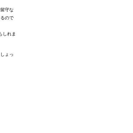
お留守な
なるので
もしれま
はしょっ