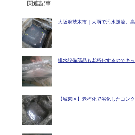
関連記事
大阪府茨木市｜大雨で汚水逆流、高
排水設備部品も老朽化するのでキッ
【城東区】老朽化で劣化したコンク