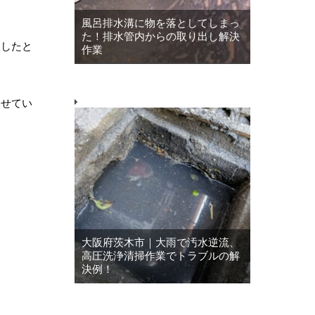
風呂排水溝に物を落としてしまっ
た！排水管内からの取り出し解決
査したと
作業
させてい
大阪府茨木市｜大雨で汚水逆流、
高圧洗浄清掃作業でトラブルの解
決例！