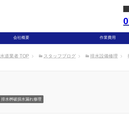
0
会社概要
作業費用
の水道業者
TOP
スタッフブログ
排水設備修理
排水桝破損水漏れ修理