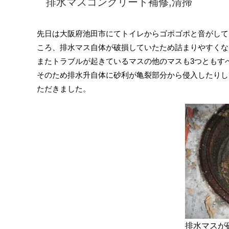
排水マスコンクリート補修,清掃
先日は大阪府池田市にてトイレからゴポゴポと音がして
ころ、排水マス自体が破損していたため詰まりやすくな
またトラブルが起きているマスの他のマスも3つともす
そのため排水升自体に砂利が亀裂部分から侵入したりし
ただきました。
排水マスが