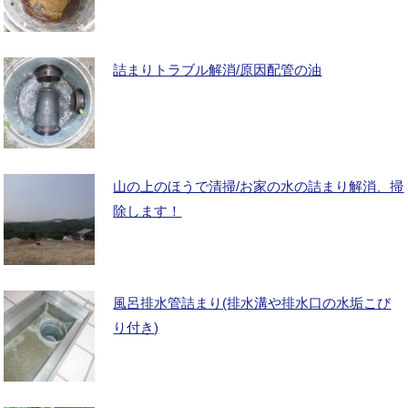
詰まりトラブル解消/原因配管の油
山の上のほうで清掃/お家の水の詰まり解消、掃
除します！
風呂排水管詰まり(排水溝や排水口の水垢こび
り付き)