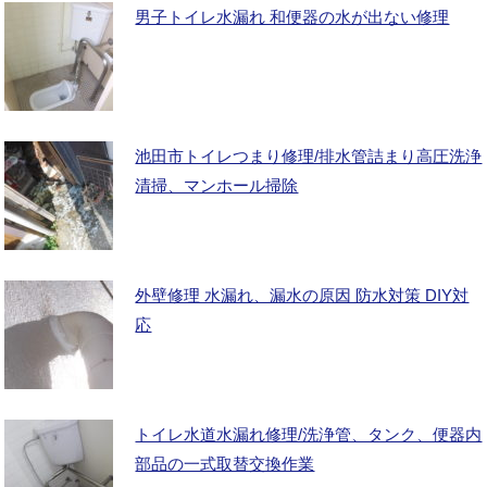
男子トイレ水漏れ 和便器の水が出ない修理
池田市トイレつまり修理/排水管詰まり高圧洗浄
清掃、マンホール掃除
外壁修理 水漏れ、漏水の原因 防水対策 DIY対
応
トイレ水道水漏れ修理/洗浄管、タンク、便器内
部品の一式取替交換作業