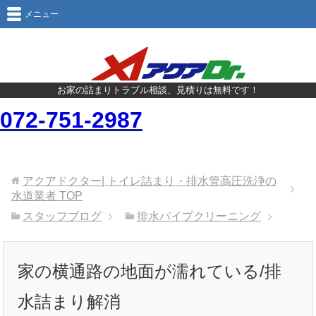
メニュー
お家の詰まりトラブル相談、見積りは無料です！
072-751-2987
アクアドクター| トイレ詰まり・排水管高圧洗浄の
水道業者
TOP
スタッフブログ
排水パイプクリーニング
家の横通路の地面が濡れている/排
水詰まり解消