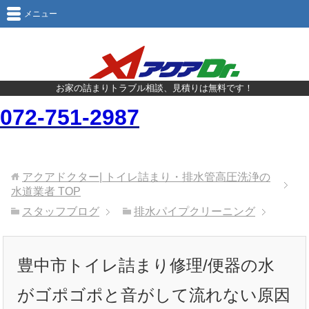
メニュー
お家の詰まりトラブル相談、見積りは無料です！
072-751-2987
アクアドクター| トイレ詰まり・排水管高圧洗浄の
水道業者
TOP
スタッフブログ
排水パイプクリーニング
豊中市トイレ詰まり修理/便器の水
がゴポゴポと音がして流れない原因