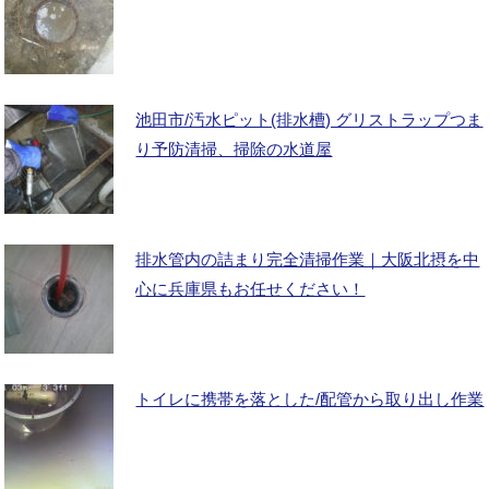
池田市/汚水ピット(排水槽) グリストラップつま
り予防清掃、掃除の水道屋
排水管内の詰まり完全清掃作業｜大阪北摂を中
心に兵庫県もお任せください！
トイレに携帯を落とした/配管から取り出し作業