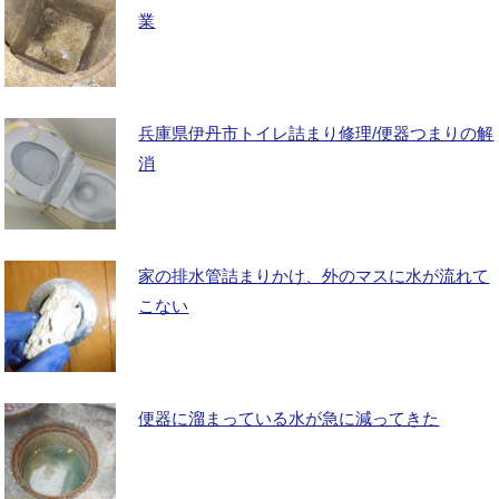
業
兵庫県伊丹市トイレ詰まり修理/便器つまりの解
消
家の排水管詰まりかけ、外のマスに水が流れて
こない
便器に溜まっている水が急に減ってきた