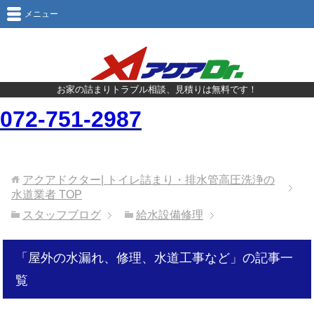
メニュー
お家の詰まりトラブル相談、見積りは無料です！
072-751-2987
アクアドクター| トイレ詰まり・排水管高圧洗浄の
水道業者
TOP
スタッフブログ
給水設備修理
「屋外の水漏れ、修理、水道工事など」の記事一
覧