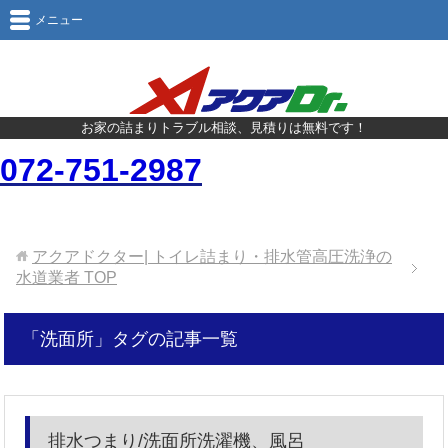
メニュー
お家の詰まりトラブル相談、見積りは無料です！
072-751-2987
アクアドクター| トイレ詰まり・排水管高圧洗浄の
水道業者
TOP
「洗面所」タグの記事一覧
排水つまり/洗面所洗濯機、風呂